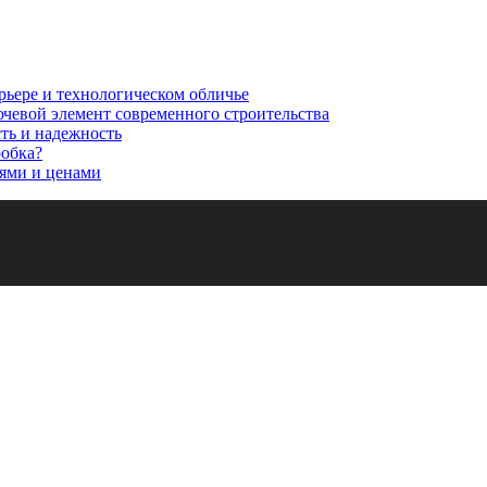
рьере и технологическом обличье
ючевой элемент современного строительства
сть и надежность
робка?
ями и ценами