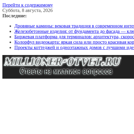
Перейти к содержимому
Суббота, 8 августа, 2026
Последние:
Дровяные камины: вековая традиция в современном инте
Железобетонные изделия: от фундамента до фасада — кл
Биржевая платформа для терминалов: архитектура, скоро
Колорфул видеокарта: яркая сила или просто красивая ко
Проекты коттеджей и одноэтажных домов с лучшими иде