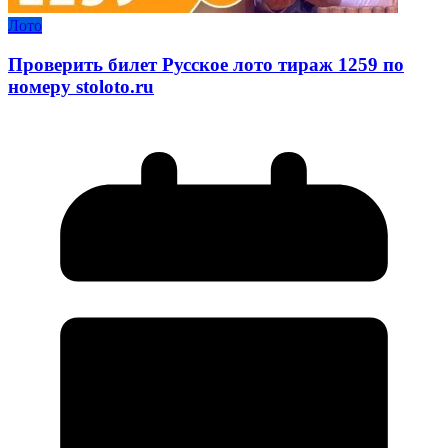
Лото
Проверить билет Русское лото тираж 1259 по
номеру stoloto.ru