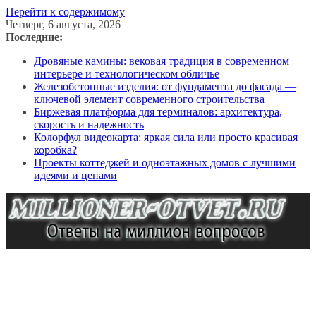
Перейти к содержимому
Четверг, 6 августа, 2026
Последние:
Дровяные камины: вековая традиция в современном
интерьере и технологическом обличье
Железобетонные изделия: от фундамента до фасада —
ключевой элемент современного строительства
Биржевая платформа для терминалов: архитектура,
скорость и надежность
Колорфул видеокарта: яркая сила или просто красивая
коробка?
Проекты коттеджей и одноэтажных домов с лучшими
идеями и ценами