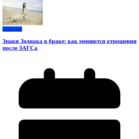
Гороскоп
Знаки Зодиака в браке: как меняются отношения
после ЗАГСа