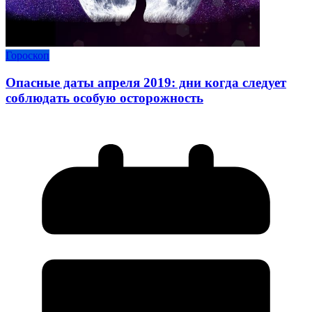
Гороскоп
Опасные даты апреля 2019: дни когда следует
соблюдать особую осторожность