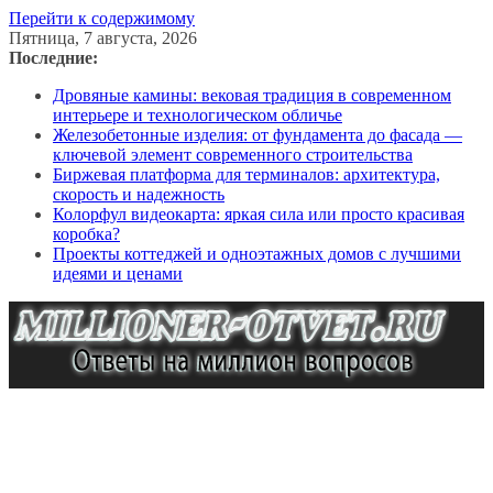
Перейти к содержимому
Пятница, 7 августа, 2026
Последние:
Дровяные камины: вековая традиция в современном
интерьере и технологическом обличье
Железобетонные изделия: от фундамента до фасада —
ключевой элемент современного строительства
Биржевая платформа для терминалов: архитектура,
скорость и надежность
Колорфул видеокарта: яркая сила или просто красивая
коробка?
Проекты коттеджей и одноэтажных домов с лучшими
идеями и ценами