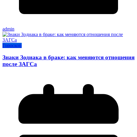
admin
Гороскоп
Знаки Зодиака в браке: как меняются отношения
после ЗАГСа