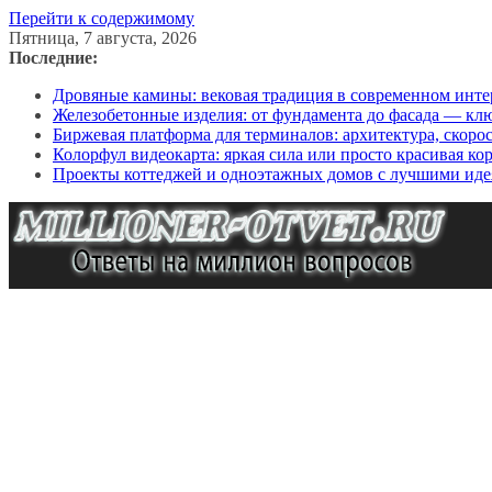
Перейти к содержимому
Пятница, 7 августа, 2026
Последние:
Дровяные камины: вековая традиция в современном инте
Железобетонные изделия: от фундамента до фасада — кл
Биржевая платформа для терминалов: архитектура, скоро
Колорфул видеокарта: яркая сила или просто красивая ко
Проекты коттеджей и одноэтажных домов с лучшими иде