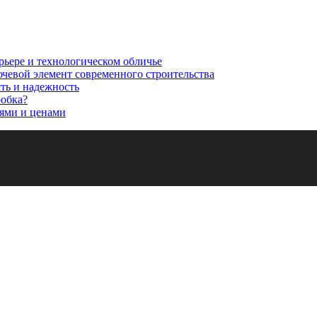
рьере и технологическом обличье
ючевой элемент современного строительства
сть и надежность
робка?
ями и ценами