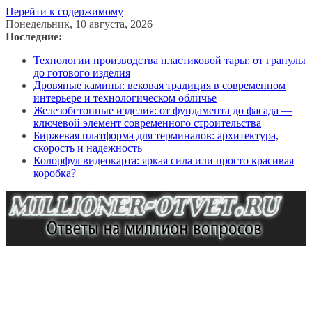
Перейти к содержимому
Понедельник, 10 августа, 2026
Последние:
Технологии производства пластиковой тары: от гранулы
до готового изделия
Дровяные камины: вековая традиция в современном
интерьере и технологическом обличье
Железобетонные изделия: от фундамента до фасада —
ключевой элемент современного строительства
Биржевая платформа для терминалов: архитектура,
скорость и надежность
Колорфул видеокарта: яркая сила или просто красивая
коробка?