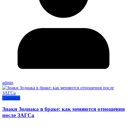
admin
Гороскоп
Знаки Зодиака в браке: как меняются отношения
после ЗАГСа