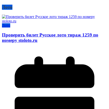
Лото
Лото
Проверить билет Русское лото тираж 1259 по
номеру stoloto.ru