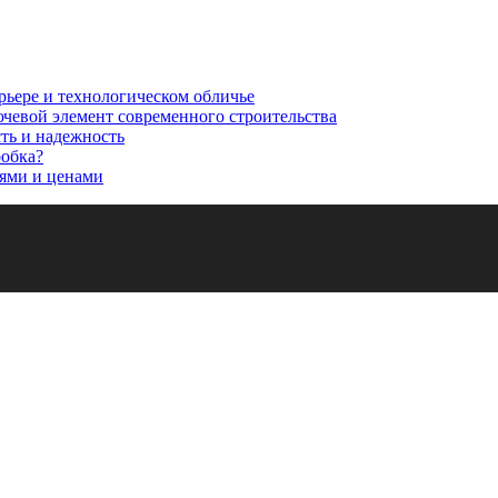
рьере и технологическом обличье
ючевой элемент современного строительства
сть и надежность
робка?
ями и ценами