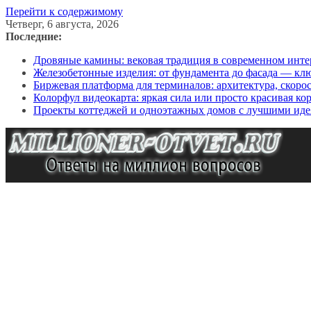
Перейти к содержимому
Четверг, 6 августа, 2026
Последние:
Дровяные камины: вековая традиция в современном инте
Железобетонные изделия: от фундамента до фасада — кл
Биржевая платформа для терминалов: архитектура, скоро
Колорфул видеокарта: яркая сила или просто красивая ко
Проекты коттеджей и одноэтажных домов с лучшими иде