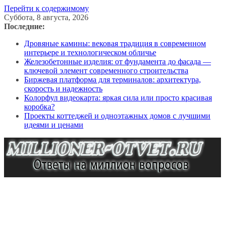
Перейти к содержимому
Суббота, 8 августа, 2026
Последние:
Дровяные камины: вековая традиция в современном
интерьере и технологическом обличье
Железобетонные изделия: от фундамента до фасада —
ключевой элемент современного строительства
Биржевая платформа для терминалов: архитектура,
скорость и надежность
Колорфул видеокарта: яркая сила или просто красивая
коробка?
Проекты коттеджей и одноэтажных домов с лучшими
идеями и ценами