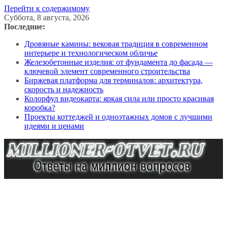
Перейти к содержимому
Суббота, 8 августа, 2026
Последние:
Дровяные камины: вековая традиция в современном
интерьере и технологическом обличье
Железобетонные изделия: от фундамента до фасада —
ключевой элемент современного строительства
Биржевая платформа для терминалов: архитектура,
скорость и надежность
Колорфул видеокарта: яркая сила или просто красивая
коробка?
Проекты коттеджей и одноэтажных домов с лучшими
идеями и ценами