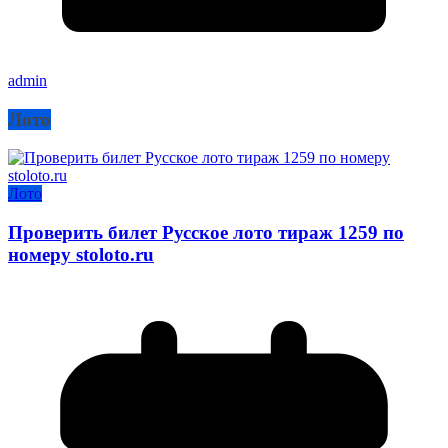
admin
Лото
Лото
Проверить билет Русское лото тираж 1259 по
номеру stoloto.ru