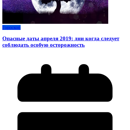
Гороскоп
Опасные даты апреля 2019: дни когда следует
соблюдать особую осторожность