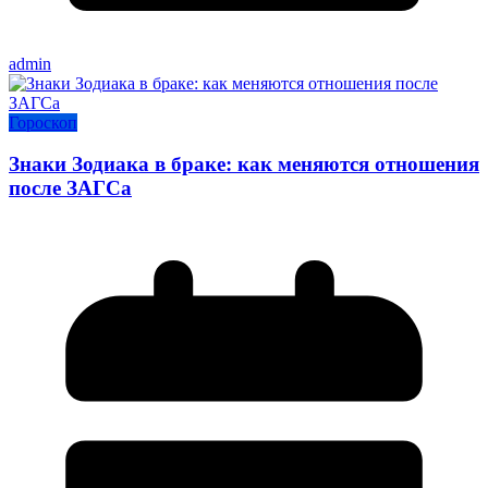
admin
Гороскоп
Знаки Зодиака в браке: как меняются отношения
после ЗАГСа