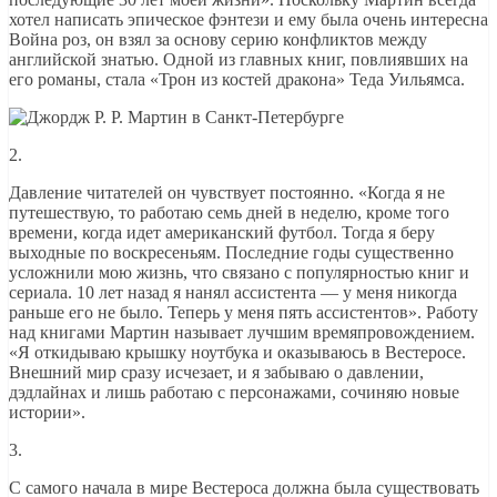
хотел написать эпическое фэнтези и ему была очень интересна
Война роз, он взял за основу серию конфликтов между
английской знатью. Одной из главных книг, повлиявших на
его романы, стала «Трон из костей дракона» Теда Уильямса.
2.
Давление читателей он чувствует постоянно. «Когда я не
путешествую, то работаю семь дней в неделю, кроме того
времени, когда идет американский футбол. Тогда я беру
выходные по воскресеньям. Последние годы существенно
усложнили мою жизнь, что связано с популярностью книг и
сериала. 10 лет назад я нанял ассистента — у меня никогда
раньше его не было. Теперь у меня пять ассистентов». Работу
над книгами Мартин называет лучшим времяпровождением.
«Я откидываю крышку ноутбука и оказываюсь в Вестеросе.
Внешний мир сразу исчезает, и я забываю о давлении,
дэдлайнах и лишь работаю с персонажами, сочиняю новые
истории».
3.
С самого начала в мире Вестероса должна была существовать