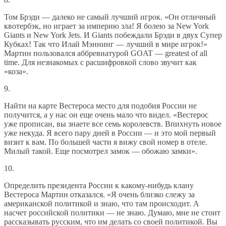
Том Брэди — далеко не самый лучший игрок. «Он отличный
квотербэк, но играет за империю зла! Я болею за New York
Giants и New York Jets. И Giants побеждали Брэди в двух Супер
Кубках! Так что Илай Мэннинг — лучший в мире игрок!»
Мартин пользовался аббревиатурой GOAT — greatest of all
time. Для незнакомых с расшифровкой слово звучит как
«коза».
9.
Найти на карте Вестероса место для подобия России не
получится, а у нас он еще очень мало что видел. «Вестерос
уже прописан, вы знаете все семь королевств. Впихнуть новое
уже некуда. Я всего пару дней в России — и это мой первый
визит к вам. По большей части я вижу свой номер в отеле.
Милый такой. Еще посмотрел замок — обожаю замки».
10.
Определить президента России к какому-нибудь клану
Вестероса Мартин отказался. «Я очень близко слежу за
американской политикой и знаю, что там происходит. А
насчет российской политики — не знаю. Думаю, мне не стоит
рассказывать русским, что им делать со своей политикой. Вы