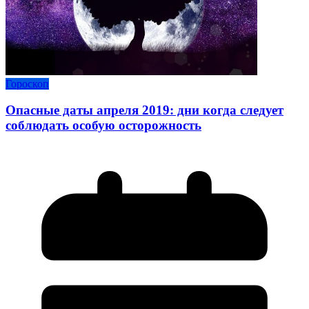
Гороскоп
Опасные даты апреля 2019: дни когда следует
соблюдать особую осторожность