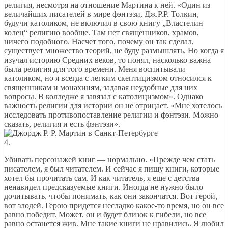
религия, несмотря на отношение Мартина к ней. «Один из
величайших писателей в мире фэнтэзи, Дж.Р.Р. Толкин,
будучи католиком, не включил в свою книгу „Властелин
колец“ религию вообще. Там нет священников, храмов,
ничего подобного. Насчет того, почему он так сделал,
существует множество теорий, не буду размышлять. Но когда я
изучал историю Средних веков, то понял, насколько важна
была религия для того времени. Меня воспитывали
католиком, но я всегда с легким скептицизмом относился к
священникам и монахиням, задавая неудобные для них
вопросы. В колледже я завязал с католицизмом». Однако
важность религии для истории он не отрицает. «Мне хотелось
исследовать противопоставление религии и фэнтэзи. Можно
сказать, религия и есть фэнтэзи».
4.
Убивать персонажей книг — нормально. «Прежде чем стать
писателем, я был читателем. И сейчас я пишу книги, которые
хотел бы прочитать сам. И как читатель, я еще с детства
ненавидел предсказуемые книги. Иногда не нужно было
дочитывать, чтобы понимать, как они закончатся. Вот герой,
вот злодей. Герою придется несладко какое-то время, но он все
равно победит. Может, он и будет близок к гибели, но все
равно останется жив. Мне такие книги не нравились. Я любил