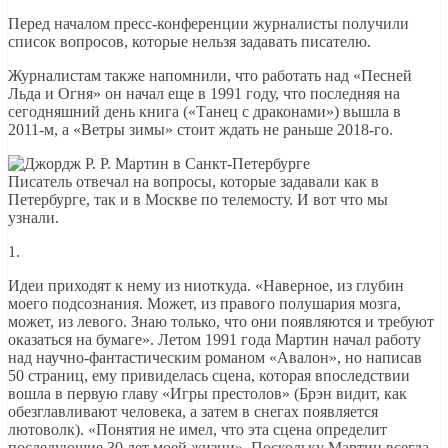
Перед началом пресс-конференции журналисты получили
список вопросов, которые нельзя задавать писателю.
Журналистам также напомнили, что работать над «Песней
Льда и Огня» он начал еще в 1991 году, что последняя на
сегодняшний день книга («Танец с драконами») вышла в
2011-м, а «Ветры зимы» стоит ждать не раньше 2018-го.
Писатель отвечал на вопросы, которые задавали как в
Петербурге, так и в Москве по телемосту. И вот что мы
узнали.
1.
Идеи приходят к нему из ниоткуда. «Наверное, из глубин
моего подсознания. Может, из правого полушария мозга,
может, из левого. Знаю только, что они появляются и требуют
оказаться на бумаге». Летом 1991 года Мартин начал работу
над научно-фантастическим романом «Авалон», но написав
50 страниц, ему привиделась сцена, которая впоследствии
вошла в первую главу «Игры престолов» (Брэн видит, как
обезглавливают человека, а затем в снегах появляется
лютоволк). «Понятия не имел, что эта сцена определит
последующие 30 лет моей жизни». Поскольку Мартин всегда