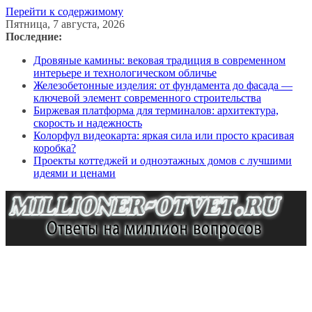
Перейти к содержимому
Пятница, 7 августа, 2026
Последние:
Дровяные камины: вековая традиция в современном
интерьере и технологическом обличье
Железобетонные изделия: от фундамента до фасада —
ключевой элемент современного строительства
Биржевая платформа для терминалов: архитектура,
скорость и надежность
Колорфул видеокарта: яркая сила или просто красивая
коробка?
Проекты коттеджей и одноэтажных домов с лучшими
идеями и ценами