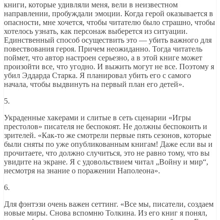
книги, которые удивляли меня, вели в неизвестном
направлении, пробуждали эмоции. Когда герой оказывается в
опасности, мне хочется, чтобы читателю было страшно, чтобы
хотелось узнать, как персонаж выберется из ситуации.
Единственный способ осуществить это — убить важного для
повествования героя. Причем неожиданно. Тогда читатель
поймет, что автор настроен серьезно, а в этой книге может
произойти все, что угодно. И выжить могут не все. Поэтому я
убил Эддарда Старка. Я планировал убить его с самого
начала, чтобы выдвинуть на первый план его детей».
5.
Украденные хакерами и слитые в сеть сценарии «Игры
престолов» писателя не беспокоят. Не должны беспокоить и
зрителей. «Как-то же смотрели первые пять сезонов, которые
были сняты по уже опубликованным книгам! Даже если вы и
прочитаете, что должно случиться, это не равно тому, что вы
увидите на экране. Я с удовольствием читал „Войну и мир“,
несмотря на знание о поражении Наполеона».
6.
Для фэнтэзи очень важен сеттинг. «Все мы, писатели, создаем
новые миры. Снова вспомню Толкина. Из его книг я понял,