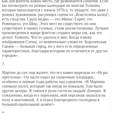
как для фэнтези важно место, где развиваются события. Если
вы посмотрите на разные календари по книгам Толкина,
которые выпускаются с начала 1970-х, то увидите, что даже у
разных художников, рисующих сцены из „Властелина колец“,
есть сходства. Сразу видно — это Минас-Тирит, это
Ривенделл, это Шир. Этих мест не существует, но они
существуют в наших головах, стали реалистичными. Лучшие
произведения в жанре фэнтэзи создают миры так, как это
делает Толкиен. Что-то удалось и мне. Когда я вижу
изображения Стены, то моментально узнаю ее. Королевская
Гавань — большой город, но у него есть определенные
характеристики, благодаря которым он отличается от других
городов».
7.
Мартин до сих пор жалеет, что его камео вырезали из «Игры
престолов». Он часто ездил на съемочные площадки,
особенно в первые годы работы над сериалом. «В Марокко
снимали пилот, который так нигде не показали. Там были
другие актеры. Я снялся в роли гостя на свадьбе Дэнерис. К
сожалению, когда его пересняли, мой персонаж оказался на
полу в монтажной. А я играл благородного господина в
большой-пребольшой шляпе!»
8.