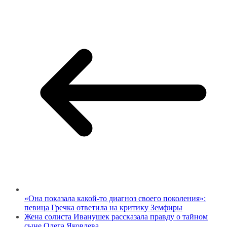
«Она показала какой-то диагноз своего поколения»:
певица Гречка ответила на критику Земфиры
Жена солиста Иванушек рассказала правду о тайном
сыне Олега Яковлева