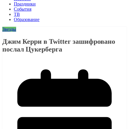
Праздники
События
ТВ
Образование
Звезды
Джим Керри в Twitter зашифровано
послал Цукерберга