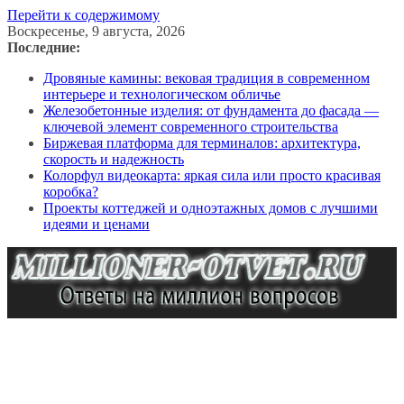
Перейти к содержимому
Воскресенье, 9 августа, 2026
Последние:
Дровяные камины: вековая традиция в современном
интерьере и технологическом обличье
Железобетонные изделия: от фундамента до фасада —
ключевой элемент современного строительства
Биржевая платформа для терминалов: архитектура,
скорость и надежность
Колорфул видеокарта: яркая сила или просто красивая
коробка?
Проекты коттеджей и одноэтажных домов с лучшими
идеями и ценами