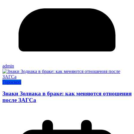
admin
Гороскоп
Знаки Зодиака в браке: как меняются отношения
после ЗАГСа