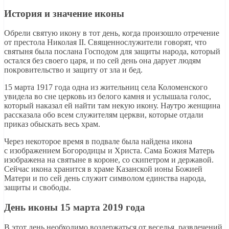
История и значение иконы
Обрели святую икону в тот день, когда произошло отречение
от престола Николая II. Священнослужители говорят, что
святыня была послана Господом для защиты народа, который
остался без своего царя, и по сей день она дарует людям
покровительство и защиту от зла и бед.
15 марта 1917 года одна из жительниц села Коломенского
увидела во сне церковь из белого камня и услышала голос,
который наказал ей найти там некую икону. Наутро женщина
рассказала обо всем служителям церкви, которые отдали
приказ обыскать весь храм.
Через некоторое время в подвале была найдена икона
с изображением Богородицы и Христа. Сама Божия Матерь
изображена на святыне в короне, со скипетром и державой.
Сейчас икона хранится в храме Казанской ионы Божией
Матери и по сей день служит символом единства народа,
защиты и свободы.
День иконы 15 марта 2019 года
В этот день необходимо воздержаться от веселья, развлечений