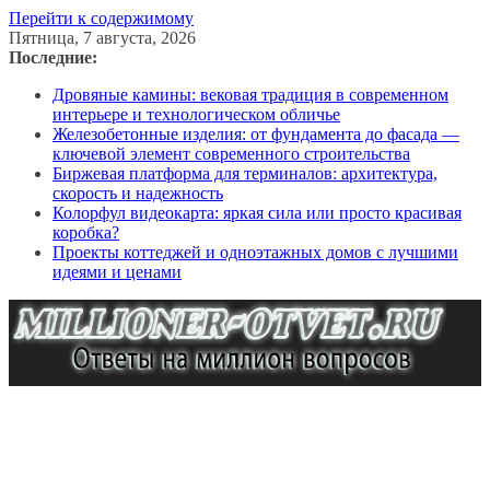
Перейти к содержимому
Пятница, 7 августа, 2026
Последние:
Дровяные камины: вековая традиция в современном
интерьере и технологическом обличье
Железобетонные изделия: от фундамента до фасада —
ключевой элемент современного строительства
Биржевая платформа для терминалов: архитектура,
скорость и надежность
Колорфул видеокарта: яркая сила или просто красивая
коробка?
Проекты коттеджей и одноэтажных домов с лучшими
идеями и ценами