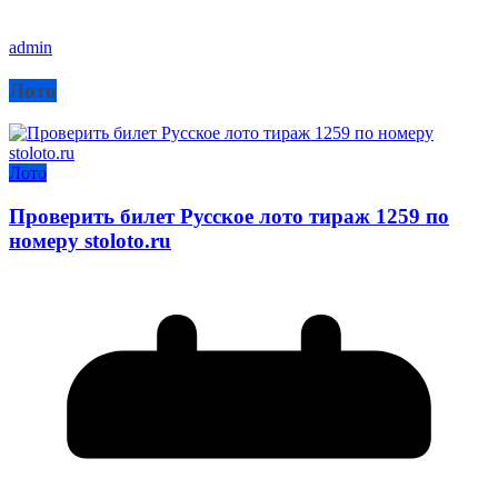
admin
Лото
Лото
Проверить билет Русское лото тираж 1259 по
номеру stoloto.ru