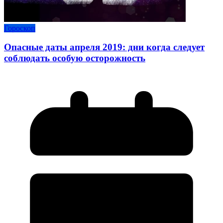
Гороскоп
Опасные даты апреля 2019: дни когда следует
соблюдать особую осторожность