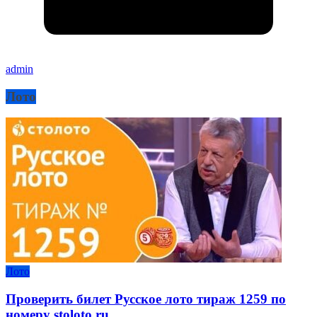
admin
Лото
Лото
Проверить билет Русское лото тираж 1259 по
номеру stoloto.ru