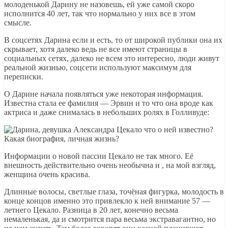
молоденькой Дарину не назовешь, ей уже самой скоро
исполнится 40 лет, так что нормально у них все в этом
смысле.
В соцсетях Дарина если и есть, то от широкой публики она их
скрывает, хотя далеко ведь не все имеют страницы в
социальных сетях, далеко не всем это интересно, люди живут
реальной жизнью, соцсети используют максимум для
переписки.
О Дарине начала появляться уже некоторая информация.
Известна стала ее фамилия — Эрвин и то что она вроде как
актриса и даже снималась в небольших ролях в Голливуде:
Информации о новой пассии Цекало не так много. Её
внешность действительно очень необычна и , на мой взгляд,
женщина очень красива.
Длинные волосы, светлые глаза, точёная фигурка, молодость в
конце концов именно это привлекло к ней внимание 57 —
летнего Цекало. Разница в 20 лет, конечно весьма
немаленькая, да и смотрится пара весьма экстравагантно, но