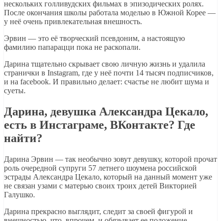
нескольких голливудских фильмах в эпизодических ролях.
После окончания школы работала моделью в Южной Корее —
у неё очень привлекательная внешность.
Эрвин — это её творческий псевдоним, а настоящую
фамилию папарацци пока не раскопали.
Дарина тщательно скрывает свою личную жизнь и удалила
странички в Instagram, где у неё почти 14 тысяч подписчиков,
и на facebook. И правильно делает: счастье не любит шума и
суеты.
Дарина, девушка Александра Цекало,
есть в Инстаграме, ВКонтакте? Где
найти?
Дарина Эрвин — так необычно зовут девушку, которой прочат
роль очередной супруги 57 летнего шоумена российской
эстрады Александра Цекало, который на данный момент уже
не связан узами с матерью своих троих детей Викторией
Галушко.
Дарина прекрасно выглядит, следит за своей фигурой и
внешностью, что, впрочем, и обязывает ее положение