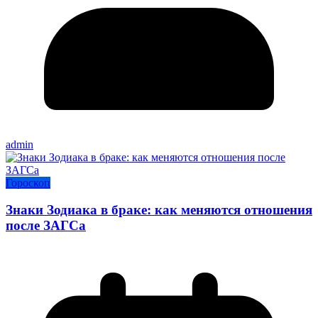
admin
Гороскоп
Знаки Зодиака в браке: как меняются отношения
после ЗАГСа