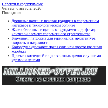
Перейти к содержимому
Четверг, 6 августа, 2026
Последние:
Дровяные камины: вековая традиция в современном
интерьере и технологическом обличье
Железобетонные изделия: от фундамента до фасада —
ключевой элемент современного строительства
Биржевая платформа для терминалов: архитектура,
скорость и надежность
Колорфул видеокарта: яркая сила или просто красивая
коробка?
Проекты коттеджей и одноэтажных домов с лучшими
идеями и ценами