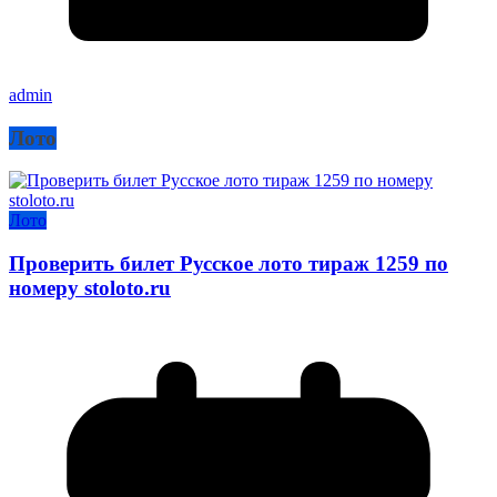
admin
Лото
Лото
Проверить билет Русское лото тираж 1259 по
номеру stoloto.ru