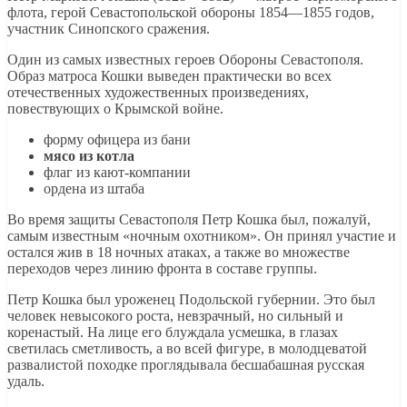
флота, герой Севастопольской обороны 1854—1855 годов,
участник Синопского сражения.
Один из самых известных героев Обороны Севастополя.
Образ матроса Кошки выведен практически во всех
отечественных художественных произведениях,
повествующих о Крымской войне.
форму офицера из бани
мясо из котла
флаг из кают-компании
ордена из штаба
Во время защиты Севастополя Петр Кошка был, пожалуй,
самым известным «ночным охотником». Он принял участие и
остался жив в 18 ночных атаках, а также во множестве
переходов через линию фронта в составе группы.
Петр Кошка был уроженец Подольской губернии. Это был
человек невысокого роста, невзрачный, но сильный и
коренастый. На лице его блуждала усмешка, в глазах
светилась сметливость, а во всей фигуре, в молодцеватой
развалистой походке проглядывала бесшабашная русская
удаль.