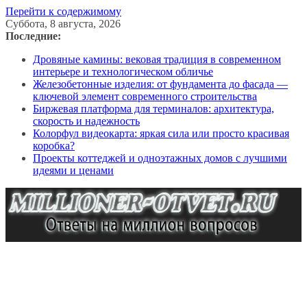
Перейти к содержимому
Суббота, 8 августа, 2026
Последние:
Дровяные камины: вековая традиция в современном
интерьере и технологическом обличье
Железобетонные изделия: от фундамента до фасада —
ключевой элемент современного строительства
Биржевая платформа для терминалов: архитектура,
скорость и надежность
Колорфул видеокарта: яркая сила или просто красивая
коробка?
Проекты коттеджей и одноэтажных домов с лучшими
идеями и ценами