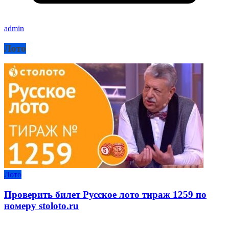
admin
Лото
Лото
Проверить билет Русское лото тираж 1259 по
номеру stoloto.ru