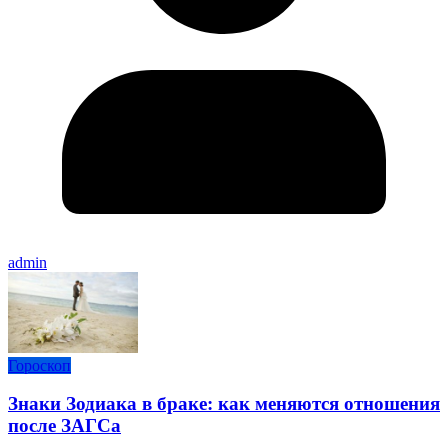
admin
Гороскоп
Знаки Зодиака в браке: как меняются отношения
после ЗАГСа