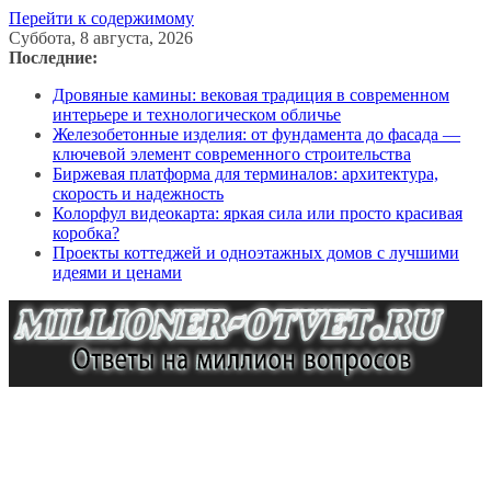
Перейти к содержимому
Суббота, 8 августа, 2026
Последние:
Дровяные камины: вековая традиция в современном
интерьере и технологическом обличье
Железобетонные изделия: от фундамента до фасада —
ключевой элемент современного строительства
Биржевая платформа для терминалов: архитектура,
скорость и надежность
Колорфул видеокарта: яркая сила или просто красивая
коробка?
Проекты коттеджей и одноэтажных домов с лучшими
идеями и ценами