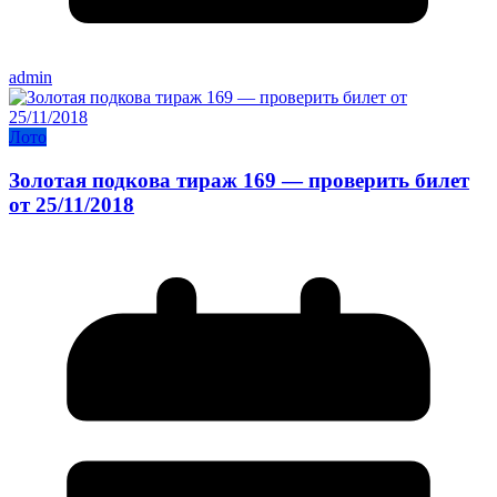
admin
Лото
Золотая подкова тираж 169 — проверить билет
от 25/11/2018