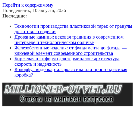
Перейти к содержимому
Понедельник, 10 августа, 2026
Последние:
Технологии производства пластиковой тары: от гранулы
до готового изделия
Дровяные камины: вековая традиция в современном
интерьере и технологическом обличье
Железобетонные изделия: от фундамента до фасада —
ключевой элемент современного строительства
Биржевая платформа для терминалов: архитектура,
скорость и надежность
Колорфул видеокарта: яркая сила или просто красивая
коробка?