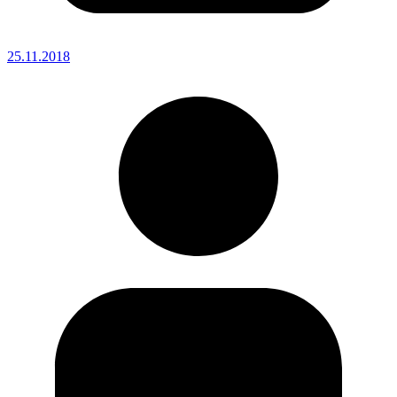
25.11.2018