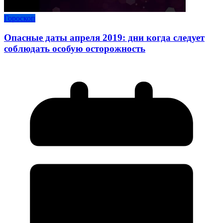
Гороскоп
Опасные даты апреля 2019: дни когда следует
соблюдать особую осторожность