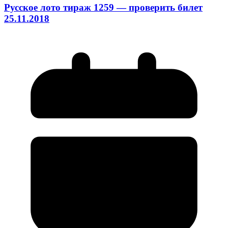
Русское лото тираж 1259 — проверить билет
25.11.2018