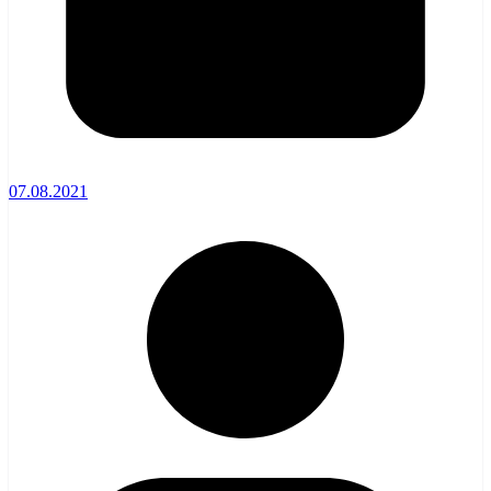
07.08.2021