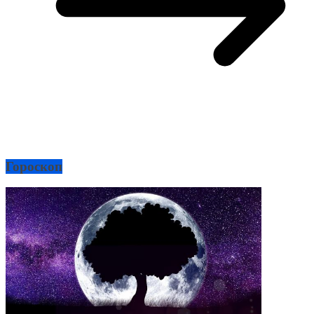
Гороскоп