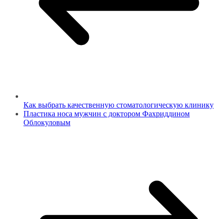
Как выбрать качественную стоматологическую клинику
Пластика носа мужчин с доктором Фахриддином
Облокуловым