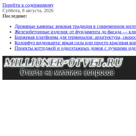
Перейти к содержимому
Суббота, 8 августа, 2026
Последние:
Дровяные камины: вековая традиция в современном инте
Железобетонные изделия: от фундамента до фасада — кл
Биржевая платформа для терминалов: архитектура, скоро
Колорфул видеокарта: яркая сила или просто красивая ко
Проекты коттеджей и одноэтажных домов с лучшими иде