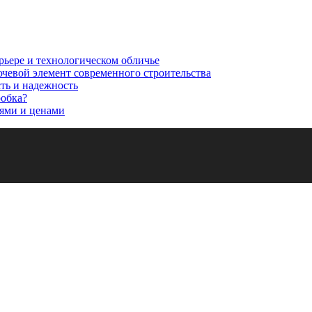
рьере и технологическом обличье
ючевой элемент современного строительства
сть и надежность
робка?
ями и ценами