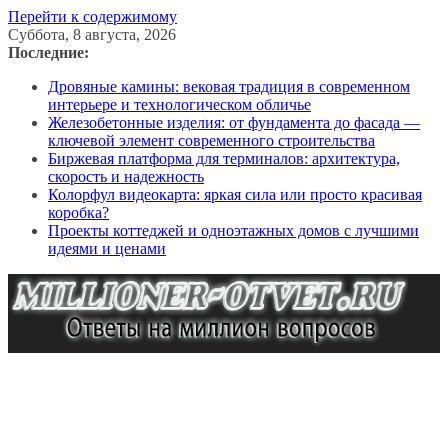
Перейти к содержимому
Суббота, 8 августа, 2026
Последние:
Дровяные камины: вековая традиция в современном
интерьере и технологическом обличье
Железобетонные изделия: от фундамента до фасада —
ключевой элемент современного строительства
Биржевая платформа для терминалов: архитектура,
скорость и надежность
Колорфул видеокарта: яркая сила или просто красивая
коробка?
Проекты коттеджей и одноэтажных домов с лучшими
идеями и ценами