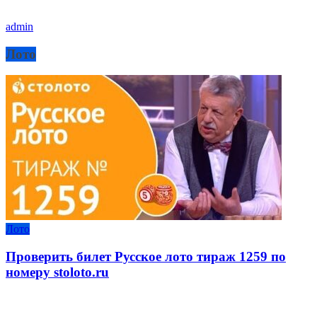
admin
Лото
Лото
Проверить билет Русское лото тираж 1259 по
номеру stoloto.ru