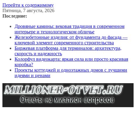
Перейти к содержимому
Пятница, 7 августа, 2026
Последние:
Дровяные камины: вековая традиция в современном
интерьере и технологическом обличье
Железобетонные изделия: от фундамента до фасада —
ключевой элемент современного строительства
Биржевая платформа для терминалов: архитектура,
скорость и надежность
Колорфул видеокарта: яркая сила или просто красивая
коробка?
Проекты коттеджей и одноэтажных домов с лучшими
идеями и ценами