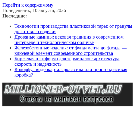
Перейти к содержимому
Понедельник, 10 августа, 2026
Последние:
Технологии производства пластиковой тары: от гранулы
до готового изделия
Дровяные камины: вековая традиция в современном
интерьере и технологическом обличье
Железобетонные изделия: от фундамента до фасада —
ключевой элемент современного строительства
Биржевая платформа для терминалов: архитектура,
скорость и надежность
Колорфул видеокарта: яркая сила или просто красивая
коробка?