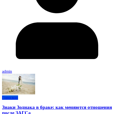
admin
Гороскоп
Знаки Зодиака в браке: как меняются отношения
после ЗАГСа