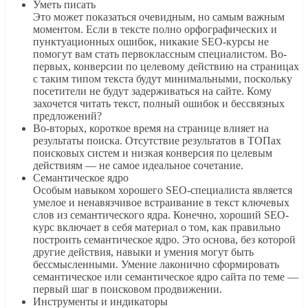
Уметь писать
Это может показаться очевидным, но самым важным
моментом. Если в тексте полно орфографических и
пунктуационных ошибок, никакие SEO-курсы не
помогут вам стать первоклассным специалистом. Во-
первых, конверсии по целевому действию на страницах
с таким типом текста будут минимальными, поскольку
посетители не будут задерживаться на сайте. Кому
захочется читать текст, полный ошибок и бессвязных
предложений?
Во-вторых, короткое время на странице влияет на
результаты поиска. Отсутствие результатов в ТОПах
поисковых систем и низкая конверсия по целевым
действиям — не самое идеальное сочетание.
Семантическое ядро
Особым навыком хорошего SEO-специалиста является
умелое и ненавязчивое встраивание в текст ключевых
слов из семантического ядра. Конечно, хороший SEO-
курс включает в себя материал о том, как правильно
построить семантическое ядро. Это основа, без которой
другие действия, навыки и умения могут быть
бессмысленными. Умение лаконично сформировать
семантическое или семантическое ядро ​​сайта по теме —
первый шаг в поисковом продвижении.
Инструменты и индикаторы