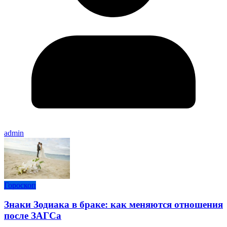
admin
Гороскоп
Знаки Зодиака в браке: как меняются отношения
после ЗАГСа