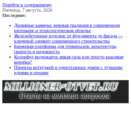
Перейти к содержимому
Пятница, 7 августа, 2026
Последние:
Дровяные камины: вековая традиция в современном
интерьере и технологическом обличье
Железобетонные изделия: от фундамента до фасада —
ключевой элемент современного строительства
Биржевая платформа для терминалов: архитектура,
скорость и надежность
Колорфул видеокарта: яркая сила или просто красивая
коробка?
Проекты коттеджей и одноэтажных домов с лучшими
идеями и ценами