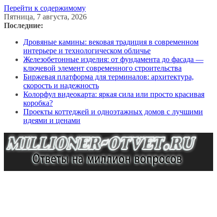
Перейти к содержимому
Пятница, 7 августа, 2026
Последние:
Дровяные камины: вековая традиция в современном
интерьере и технологическом обличье
Железобетонные изделия: от фундамента до фасада —
ключевой элемент современного строительства
Биржевая платформа для терминалов: архитектура,
скорость и надежность
Колорфул видеокарта: яркая сила или просто красивая
коробка?
Проекты коттеджей и одноэтажных домов с лучшими
идеями и ценами