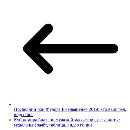
Последний бой Федора Емельяненко 2019: кто выиграл,
видео боя
Кубок мира биатлон мужской масс-старт, результаты:
медальный зачёт, таблица, видео гонки