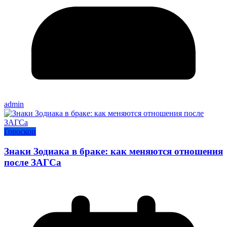
admin
Гороскоп
Знаки Зодиака в браке: как меняются отношения
после ЗАГСа