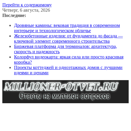
Перейти к содержимому
Четверг, 6 августа, 2026
Последние:
Дровяные камины: вековая традиция в современном
интерьере и технологическом обличье
Железобетонные изделия: от фундамента до фасада —
ключевой элемент современного строительства
Биржевая платформа для терминалов: архитектура,
скорость и надежность
Колорфул видеокарта: яркая сила или просто красивая
коробка?
Проекты коттеджей и одноэтажных домов с лучшими
идеями и ценами