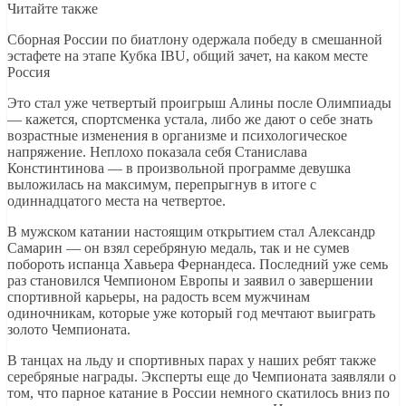
Читайте также
Сборная России по биатлону одержала победу в смешанной
эстафете на этапе Кубка IBU, общий зачет, на каком месте
Россия
Это стал уже четвертый проигрыш Алины после Олимпиады
— кажется, спортсменка устала, либо же дают о себе знать
возрастные изменения в организме и психологическое
напряжение. Неплохо показала себя Станислава
Констинтинова — в произвольной программе девушка
выложилась на максимум, перепрыгнув в итоге с
одиннадцатого места на четвертое.
В мужском катании настоящим открытием стал Александр
Самарин — он взял серебряную медаль, так и не сумев
побороть испанца Хавьера Фернандеса. Последний уже семь
раз становился Чемпионом Европы и заявил о завершении
спортивной карьеры, на радость всем мужчинам
одиночникам, которые уже который год мечтают выиграть
золото Чемпионата.
В танцах на льду и спортивных парах у наших ребят также
серебряные награды. Эксперты еще до Чемпионата заявляли о
том, что парное катание в России немного скатилось вниз по