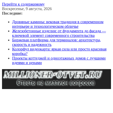
Перейти к содержимому
Воскресенье, 9 августа, 2026
Последние:
Дровяные камины: вековая традиция в современном
интерьере и технологическом обличье
Железобетонные изделия: от фундамента до фасада —
ключевой элемент современного строительства
Биржевая платформа для терминалов: архитектура,
скорость и надежность
Колорфул видеокарта: яркая сила или просто красивая
коробка?
Проекты коттеджей и одноэтажных домов с лучшими
идеями и ценами