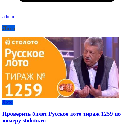
admin
Лото
Лото
Проверить билет Русское лото тираж 1259 по
номеру stoloto.ru