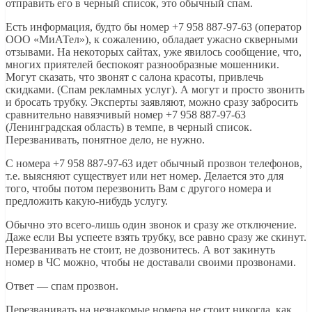
отправить его в черный список, это обычный спам.
Есть информация, будто бы номер +7 958 887-97-63 (оператор
ООО «МиАТел»), к сожалению, обладает ужасно скверными
отзывами. На некоторых сайтах, уже явилось сообщение, что,
многих приятелей беспокоят разнообразные мошенники.
Могут сказать, что звонят с салона красоты, привлечь
скидками. (Спам рекламных услуг). А могут и просто звонить
и бросать трубку. Эксперты заявляют, можно сразу забросить
сравнительно навязчивый номер +7 958 887-97-63
(Ленинградская область) в темпе, в черный список.
Перезванивать, понятное дело, не нужно.
С номера +7 958 887-97-63 идет обычный прозвон телефонов,
т.е. выясняют существует или нет номер. Делается это для
того, чтобы потом перезвонить Вам с другого номера и
предложить какую-нибудь услугу.
Обычно это всего-лишь один звонок и сразу же отключение.
Даже если Вы успеете взять трубку, все равно сразу же скинут.
Перезванивать не стоит, не дозвонитесь. А вот закинуть
номер в ЧС можно, чтобы не доставали своими прозвонами.
Ответ — спам прозвон.
Перезванивать на незнакомые номера не стоит никогда, как,