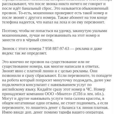
рассказывают, что после звонка никто ничего не говорит и
после идёт банальный сброс. Это называется обыкновенный
прозвон. То-есть, мошенники проверяют есть такой номер и
после звонят с другого номера. Также абонент на том конце
телефона надеется, что напал на лоха и он ему перезвонит.
Поэтому, чтобы не попасться на удочку, закинутую ушлыми
мошенниками, лучше не перезванивать на этот номер и
занести его в чёрный список.
Звонок с этого номера 7 958 887-97-63 — реклама и даже
яндекс так же определяет.
Это конечно не прозвон на существование или не
существование номера, как многие написали в ответах.
Звонят явно с платной линии и с целью рекламы. Они
позвонили и сразу сбрасывают. Если перезвоните, то попадете
на робота который попросит минуточку подождать, далее уже
подключится консультант с навязыванием услуг по
английскому языку. Кидайте сразу этот номер в ЧС. Номер
принадлежит компании ООО «Миател» (СПб и лен. обл.).
Могут и другие навязывать услуги типа салона красоты, в
общем негативные одни отзывы, не стоит поднимать, а если
перезвоните, то лишитесь денег с баланса т.к линия платная.
Имею ввиду доп. денег помимо тарифа вашего оператора.