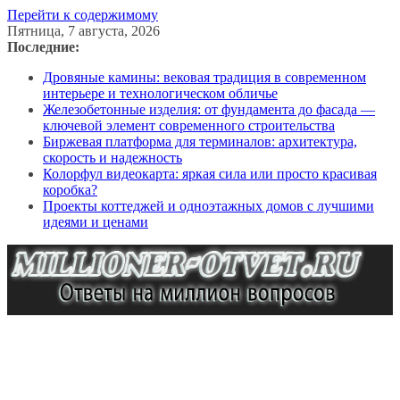
Перейти к содержимому
Пятница, 7 августа, 2026
Последние:
Дровяные камины: вековая традиция в современном
интерьере и технологическом обличье
Железобетонные изделия: от фундамента до фасада —
ключевой элемент современного строительства
Биржевая платформа для терминалов: архитектура,
скорость и надежность
Колорфул видеокарта: яркая сила или просто красивая
коробка?
Проекты коттеджей и одноэтажных домов с лучшими
идеями и ценами