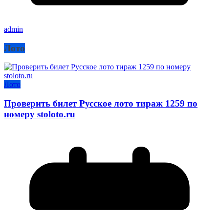
admin
Лото
Лото
Проверить билет Русское лото тираж 1259 по
номеру stoloto.ru