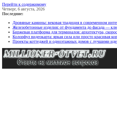
Перейти к содержимому
Четверг, 6 августа, 2026
Последние:
Дровяные камины: вековая традиция в современном инте
Железобетонные изделия: от фундамента до фасада — кл
Биржевая платформа для терминалов: архитектура, скоро
Колорфул видеокарта: яркая сила или просто красивая ко
Проекты коттеджей и одноэтажных домов с лучшими иде