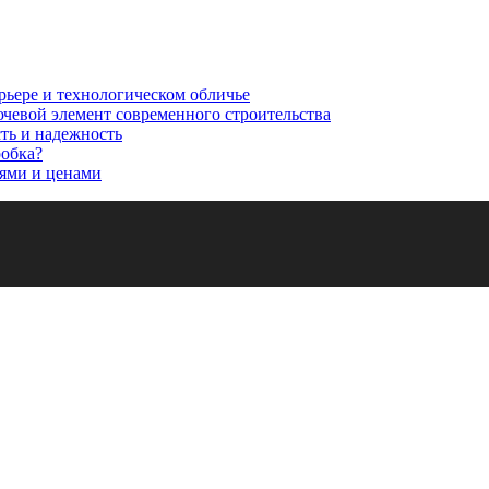
рьере и технологическом обличье
ючевой элемент современного строительства
сть и надежность
робка?
ями и ценами