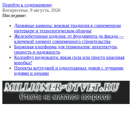
Перейти к содержимому
Воскресенье, 9 августа, 2026
Последние:
Дровяные камины: вековая традиция в современном
интерьере и технологическом обличье
Железобетонные изделия: от фундамента до фасада —
ключевой элемент современного строительства
Биржевая платформа для терминалов: архитектура,
скорость и надежность
Колорфул видеокарта: яркая сила или просто красивая
коробка?
Проекты коттеджей и одноэтажных домов с лучшими
идеями и ценами