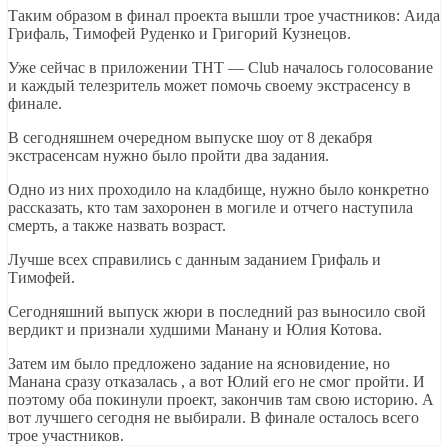
Таким образом в финал проекта вышли трое участников: Аида
Грифаль, Тимофей Руденко и Григорий Кузнецов.
Уже сейчас в приложении ТНТ — Club началось голосование
и каждый телезритель может помочь своему экстрасенсу в
финале.
В сегодняшнем очередном выпуске шоу от 8 декабря
экстрасенсам нужно было пройти два задания.
Одно из них проходило на кладбище, нужно было конкретно
рассказать, кто там захоронен в могиле и отчего наступила
смерть, а также назвать возраст.
Лучше всех справились с данным заданием Грифаль и
Тимофей.
Сегодняшний выпуск жюри в последний раз выносило свой
вердикт и признали худшими Манану и Юлия Котова.
Затем им было предложено задание на ясновидение, но
Манана сразу отказалась , а вот Юлий его не смог пройти. И
поэтому оба покинули проект, закончив там свою историю. А
вот лучшего сегодня не выбирали. В финале осталось всего
трое участников.