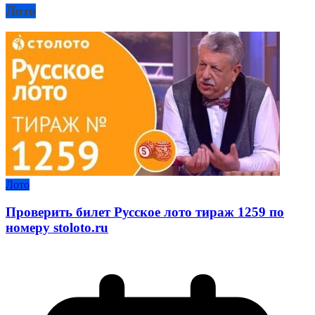
Лото
Лото
Проверить билет Русское лото тираж 1259 по
номеру stoloto.ru