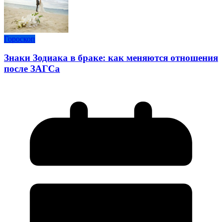
Гороскоп
Знаки Зодиака в браке: как меняются отношения
после ЗАГСа