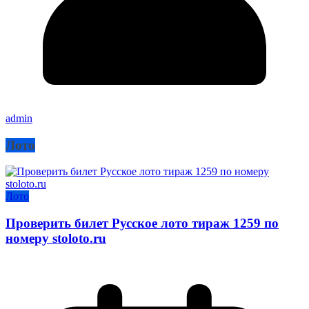
admin
Лото
Лото
Проверить билет Русское лото тираж 1259 по
номеру stoloto.ru