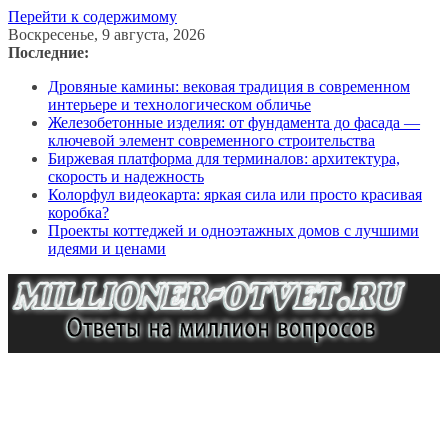
Перейти к содержимому
Воскресенье, 9 августа, 2026
Последние:
Дровяные камины: вековая традиция в современном
интерьере и технологическом обличье
Железобетонные изделия: от фундамента до фасада —
ключевой элемент современного строительства
Биржевая платформа для терминалов: архитектура,
скорость и надежность
Колорфул видеокарта: яркая сила или просто красивая
коробка?
Проекты коттеджей и одноэтажных домов с лучшими
идеями и ценами