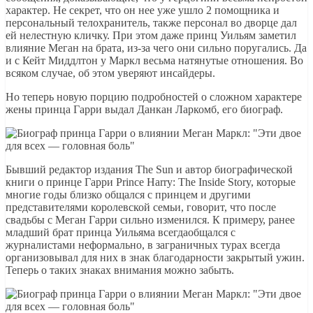
характер. Не секрет, что он нее уже ушло 2 помощника и
персональный телохранитель, также персонал во дворце дал
ей нелестную кличку. При этом даже принц Уильям заметил
влияние Меган на брата, из-за чего они сильно поругались. Да
и с Кейт Миддлтон у Маркл весьма натянутые отношения. Во
всяком случае, об этом уверяют инсайдеры.
Но теперь новую порцию подробностей о сложном характере
жены принца Гарри выдал Данкан Ларкомб, его биограф.
Бывший редактор издания The Sun и автор биографической
книги о принце Гарри Prince Harry: The Inside Story, которые
многие годы близко общался с принцем и другими
представителями королевской семьи, говорит, что после
свадьбы с Меган Гарри сильно изменился. К примеру, ранее
младший брат принца Уильяма всегдаобщался с
журналистами неформально, в заграничных турах всегда
организовывал для них в знак благодарности закрытый ужин.
Теперь о таких знаках внимания можно забыть.