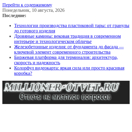
Перейти к содержимому
Понедельник, 10 августа, 2026
Последние:
Технологии производства пластиковой тары: от гранулы
до готового изделия
Дровяные камины: вековая традиция в современном
интерьере и технологическом обличье
Железобетонные изделия: от фундамента до фасада —
ключевой элемент современного строительства
Биржевая платформа для терминалов: архитектура,
скорость и надежность
Колорфул видеокарта: яркая сила или просто красивая
коробка?