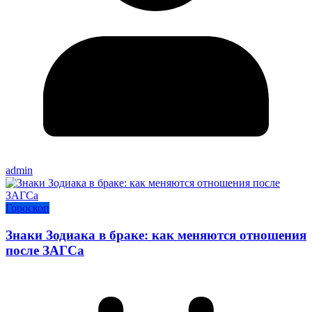
admin
Гороскоп
Знаки Зодиака в браке: как меняются отношения
после ЗАГСа