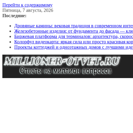
Перейти к содержимому
Пятница, 7 августа, 2026
Последние:
Дровяные камины: вековая традиция в современном инте
Железобетонные изделия: от фундамента до фасада — кл
Биржевая платформа для терминалов: архитектура, скоро
Колорфул видеокарта: яркая сила или просто красивая ко
Проекты коттеджей и одноэтажных домов с лучшими иде