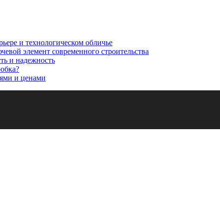
рьере и технологическом обличье
ючевой элемент современного строительства
сть и надежность
робка?
ями и ценами