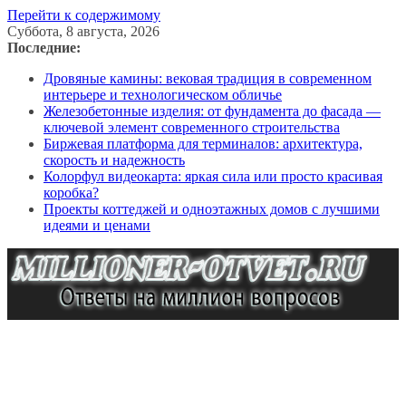
Перейти к содержимому
Суббота, 8 августа, 2026
Последние:
Дровяные камины: вековая традиция в современном
интерьере и технологическом обличье
Железобетонные изделия: от фундамента до фасада —
ключевой элемент современного строительства
Биржевая платформа для терминалов: архитектура,
скорость и надежность
Колорфул видеокарта: яркая сила или просто красивая
коробка?
Проекты коттеджей и одноэтажных домов с лучшими
идеями и ценами