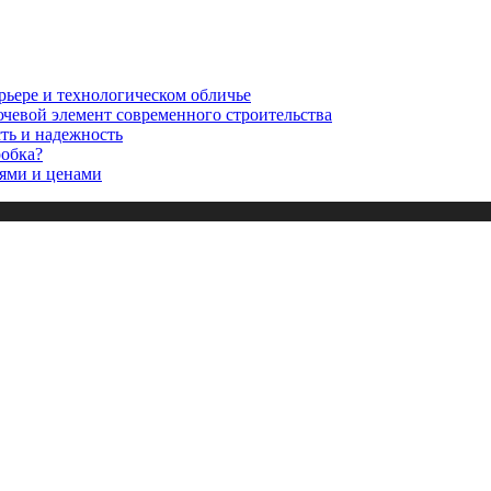
рьере и технологическом обличье
ючевой элемент современного строительства
сть и надежность
робка?
ями и ценами