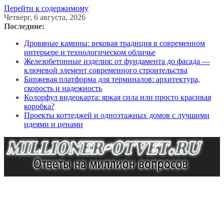
Перейти к содержимому
Четверг, 6 августа, 2026
Последние:
Дровяные камины: вековая традиция в современном
интерьере и технологическом обличье
Железобетонные изделия: от фундамента до фасада —
ключевой элемент современного строительства
Биржевая платформа для терминалов: архитектура,
скорость и надежность
Колорфул видеокарта: яркая сила или просто красивая
коробка?
Проекты коттеджей и одноэтажных домов с лучшими
идеями и ценами