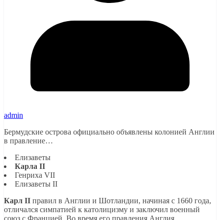
admin
Бермудские острова официально объявлены колонией Англии
в правление…
Елизаветы
Карла II
Генриха VII
Елизаветы II
Карл
II
правил в Англии и Шотландии, начиная с 1660 года,
отличался симпатией к католицизму и заключил военный
союз с Францией. Во время его правления Англия