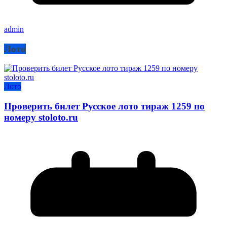
admin
Лото
Лото
Проверить билет Русское лото тираж 1259 по
номеру stoloto.ru