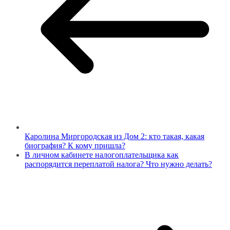
Каролина Миргородская из Дом 2: кто такая, какая
биография? К кому пришла?
В личном кабинете налогоплательщика как
распорядится переплатой налога? Что нужно делать?