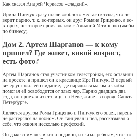
Как сказал Андрей Черкасов «сладкий».
Ирина Пинчук сразу после «лобного места» сказала, что не
верит парню, т. к. во-первых, он друг Романа Гриценко, а во-
вторых, некоторое время знаком с Алианой Устиненко (якобы
по бизнесу).
Дом 2. Артем Шарганов — к кому
пришел? Где живет, какой возраст,
есть фото?
Артем Шарганов стал участником телестройки, его оставили
на проекте, а пришел он к красавице Ире Пинчук. В первый
вечер устроил ей свидание, где нарядился магом и якобы
помогал ей освободится от злых чар. Парню двадцать два
года, он приехал из столицы на Неве, живет в городе Санкт-
Петербурге.
Является другом Ромы Гриценко и Пинчук его знает, парень
не растерялся на лобном. Он танцевал и пел, рассказывал о
себе, что освоил несколько профессий.
Он даже снимался в кино недавно, и сказал ребятам, что это