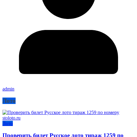
admin
Лото
Лото
Проверить билет Русское лото тираж 1259 по