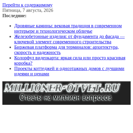
Перейти к содержимому
Пятница, 7 августа, 2026
Последние:
Дровяные камины: вековая традиция в современном
интерьере и технологическом обличье
Железобетонные изделия: от фундамента до фасада —
ключевой элемент современного строительства
Биржевая платформа для терминалов: архитектура,
скорость и надежность
Колорфул видеокарта: яркая сила или просто красивая
коробка?
Проекты коттеджей и одноэтажных домов с лучшими
идеями и ценами