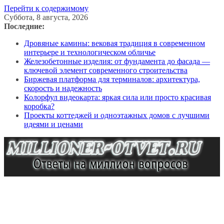
Перейти к содержимому
Суббота, 8 августа, 2026
Последние:
Дровяные камины: вековая традиция в современном
интерьере и технологическом обличье
Железобетонные изделия: от фундамента до фасада —
ключевой элемент современного строительства
Биржевая платформа для терминалов: архитектура,
скорость и надежность
Колорфул видеокарта: яркая сила или просто красивая
коробка?
Проекты коттеджей и одноэтажных домов с лучшими
идеями и ценами