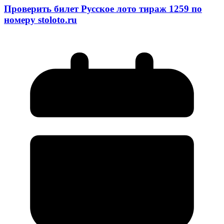
Проверить билет Русское лото тираж 1259 по
номеру stoloto.ru