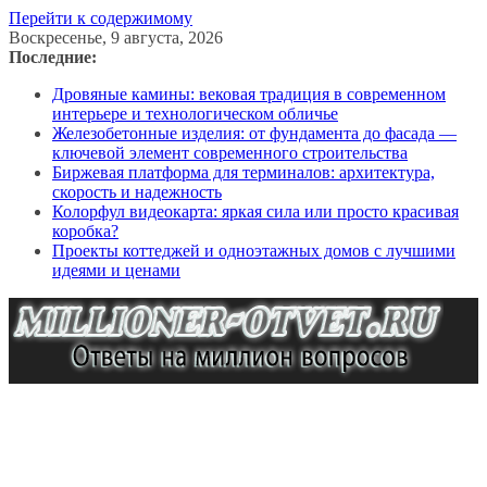
Перейти к содержимому
Воскресенье, 9 августа, 2026
Последние:
Дровяные камины: вековая традиция в современном
интерьере и технологическом обличье
Железобетонные изделия: от фундамента до фасада —
ключевой элемент современного строительства
Биржевая платформа для терминалов: архитектура,
скорость и надежность
Колорфул видеокарта: яркая сила или просто красивая
коробка?
Проекты коттеджей и одноэтажных домов с лучшими
идеями и ценами