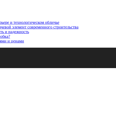
рьере и технологическом обличье
ючевой элемент современного строительства
сть и надежность
робка?
ями и ценами