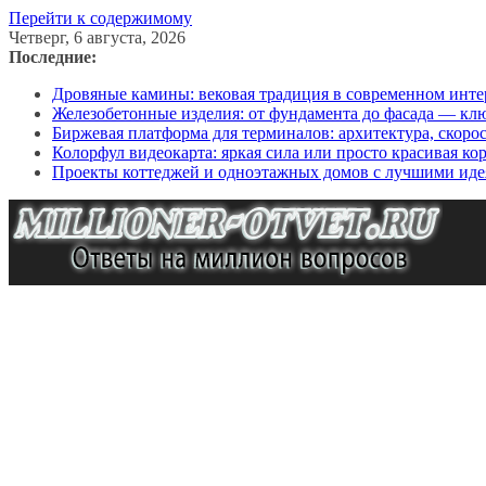
Перейти к содержимому
Четверг, 6 августа, 2026
Последние:
Дровяные камины: вековая традиция в современном инте
Железобетонные изделия: от фундамента до фасада — кл
Биржевая платформа для терминалов: архитектура, скоро
Колорфул видеокарта: яркая сила или просто красивая ко
Проекты коттеджей и одноэтажных домов с лучшими иде