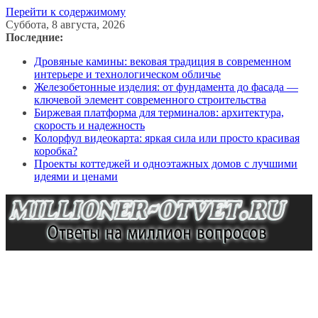
Перейти к содержимому
Суббота, 8 августа, 2026
Последние:
Дровяные камины: вековая традиция в современном
интерьере и технологическом обличье
Железобетонные изделия: от фундамента до фасада —
ключевой элемент современного строительства
Биржевая платформа для терминалов: архитектура,
скорость и надежность
Колорфул видеокарта: яркая сила или просто красивая
коробка?
Проекты коттеджей и одноэтажных домов с лучшими
идеями и ценами