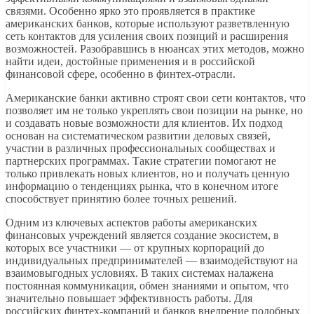
связями. Особенно ярко это проявляется в практике
американских банков, которые используют разветвленную
сеть контактов для усиления своих позиций и расширения
возможностей. Разобравшись в нюансах этих методов, можно
найти идеи, достойные применения и в российской
финансовой сфере, особенно в финтех-отрасли.
Американские банки активно строят свои сети контактов, что
позволяет им не только укреплять свои позиции на рынке, но
и создавать новые возможности для клиентов. Их подход
основан на систематическом развитии деловых связей,
участии в различных профессиональных сообществах и
партнерских программах. Такие стратегии помогают не
только привлекать новых клиентов, но и получать ценную
информацию о тенденциях рынка, что в конечном итоге
способствует принятию более точных решений.
Одним из ключевых аспектов работы американских
финансовых учреждений является создание экосистем, в
которых все участники — от крупных корпораций до
индивидуальных предпринимателей — взаимодействуют на
взаимовыгодных условиях. В таких системах налажена
постоянная коммуникация, обмен знаниями и опытом, что
значительно повышает эффективность работы. Для
российских финтех-компаний и банков внедрение подобных