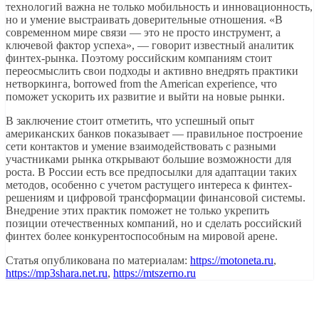
технологий важна не только мобильность и инновационность,
но и умение выстраивать доверительные отношения. «В
современном мире связи — это не просто инструмент, а
ключевой фактор успеха», — говорит известный аналитик
финтех-рынка. Поэтому российским компаниям стоит
переосмыслить свои подходы и активно внедрять практики
нетворкинга, borrowed from the American experience, что
поможет ускорить их развитие и выйти на новые рынки.
В заключение стоит отметить, что успешный опыт
американских банков показывает — правильное построение
сети контактов и умение взаимодействовать с разными
участниками рынка открывают большие возможности для
роста. В России есть все предпосылки для адаптации таких
методов, особенно с учетом растущего интереса к финтех-
решениям и цифровой трансформации финансовой системы.
Внедрение этих практик поможет не только укрепить
позиции отечественных компаний, но и сделать российский
финтех более конкурентоспособным на мировой арене.
Статья опубликована по материалам:
https://motoneta.ru
,
https://mp3shara.net.ru
,
https://mtszerno.ru