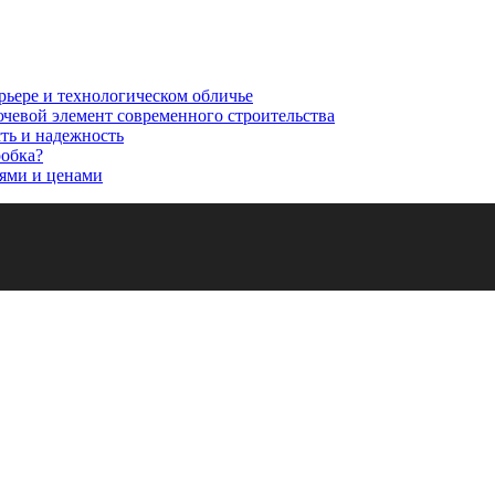
рьере и технологическом обличье
ючевой элемент современного строительства
сть и надежность
робка?
ями и ценами