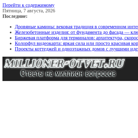
Перейти к содержимому
Пятница, 7 августа, 2026
Последние:
Дровяные камины: вековая традиция в современном инте
Железобетонные изделия: от фундамента до фасада — кл
Биржевая платформа для терминалов: архитектура, скоро
Колорфул видеокарта: яркая сила или просто красивая ко
Проекты коттеджей и одноэтажных домов с лучшими иде