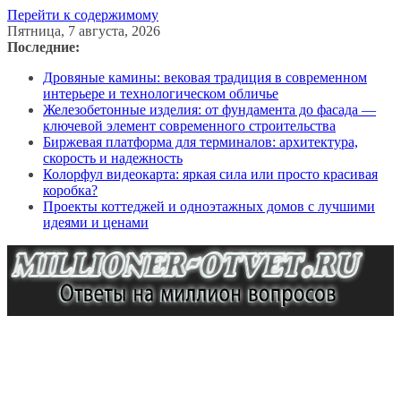
Перейти к содержимому
Пятница, 7 августа, 2026
Последние:
Дровяные камины: вековая традиция в современном
интерьере и технологическом обличье
Железобетонные изделия: от фундамента до фасада —
ключевой элемент современного строительства
Биржевая платформа для терминалов: архитектура,
скорость и надежность
Колорфул видеокарта: яркая сила или просто красивая
коробка?
Проекты коттеджей и одноэтажных домов с лучшими
идеями и ценами