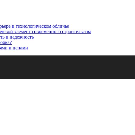
рьере и технологическом обличье
ючевой элемент современного строительства
сть и надежность
робка?
ями и ценами