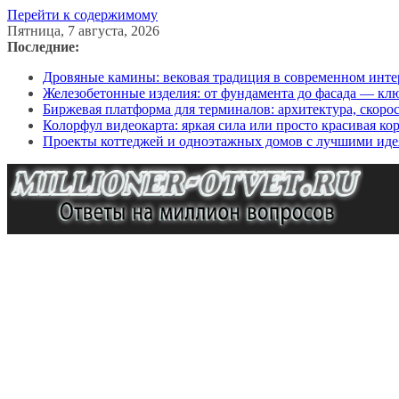
Перейти к содержимому
Пятница, 7 августа, 2026
Последние:
Дровяные камины: вековая традиция в современном инте
Железобетонные изделия: от фундамента до фасада — кл
Биржевая платформа для терминалов: архитектура, скоро
Колорфул видеокарта: яркая сила или просто красивая ко
Проекты коттеджей и одноэтажных домов с лучшими иде