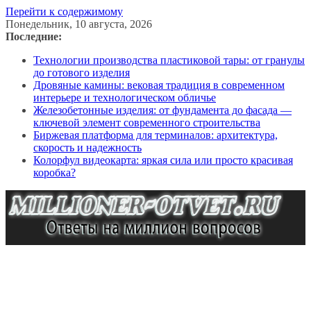
Перейти к содержимому
Понедельник, 10 августа, 2026
Последние:
Технологии производства пластиковой тары: от гранулы
до готового изделия
Дровяные камины: вековая традиция в современном
интерьере и технологическом обличье
Железобетонные изделия: от фундамента до фасада —
ключевой элемент современного строительства
Биржевая платформа для терминалов: архитектура,
скорость и надежность
Колорфул видеокарта: яркая сила или просто красивая
коробка?