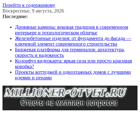
Перейти к содержимому
Воскресенье, 9 августа, 2026
Последние:
Дровяные камины: вековая традиция в современном
интерьере и технологическом обличье
Железобетонные изделия: от фундамента до фасада —
ключевой элемент современного строительства
Биржевая платформа для терминалов: архитектура,
скорость и надежность
Колорфул видеокарта: яркая сила или просто красивая
коробка?
Проекты коттеджей и одноэтажных домов с лучшими
идеями и ценами