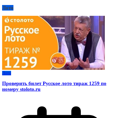
Лото
Лото
Проверить билет Русское лото тираж 1259 по
номеру stoloto.ru