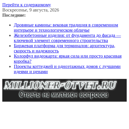
Перейти к содержимому
Воскресенье, 9 августа, 2026
Последние:
Дровяные камины: вековая традиция в современном
интерьере и технологическом обличье
Железобетонные изделия: от фундамента до фасада —
ключевой элемент современного строительства
Биржевая платформа для терминалов: архитектура,
скорость и надежность
Колорфул видеокарта: яркая сила или просто красивая
коробка?
Проекты коттеджей и одноэтажных домов с лучшими
идеями и ценами