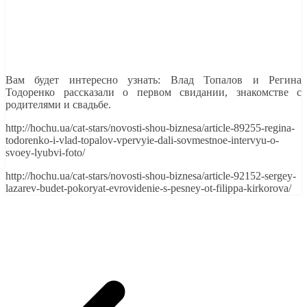
Вам будет интересно узнать: Влад Топалов и Регина
Тодоренко рассказали о первом свидании, знакомстве с
родителями и свадьбе.
http://hochu.ua/cat-stars/novosti-shou-biznesa/article-89255-regina-
todorenko-i-vlad-topalov-vpervyie-dali-sovmestnoe-intervyu-o-
svoey-lyubvi-foto/
http://hochu.ua/cat-stars/novosti-shou-biznesa/article-92152-sergey-
lazarev-budet-pokoryat-evrovidenie-s-pesney-ot-filippa-kirkorova/