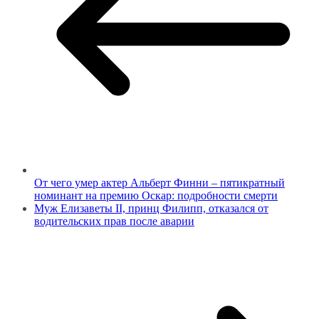
От чего умер актер Альберт Финни – пятикратный
номинант на премию Оскар: подробности смерти
Муж Елизаветы II, принц Филипп, отказался от
водительских прав после аварии