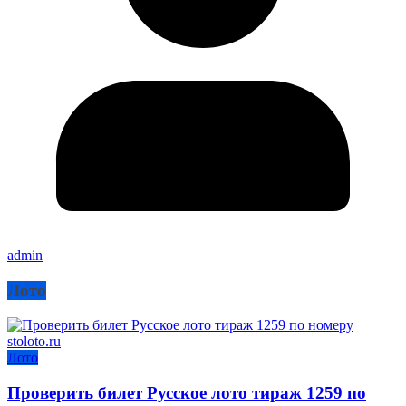
admin
Лото
Лото
Проверить билет Русское лото тираж 1259 по