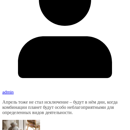
admin
Апрель тоже не стал исключение – будут в нём дни, когда
комбинации планет будут особо неблагоприятными для
определенных видов деятельности.