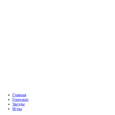
Главная
Гороскоп
Звезды
Игры