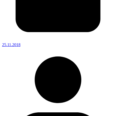
25.11.2018