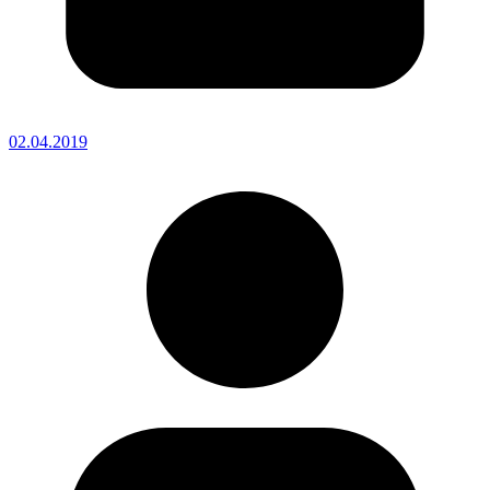
02.04.2019