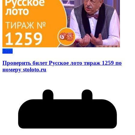
Лото
Проверить билет Русское лото тираж 1259 по
номеру stoloto.ru