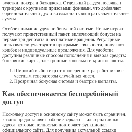
рулетки, покера и блэкджека. Отдельный раздел посвящен
турнирам с крупными призовыми фондами, что добавляет
соревновательный дух и возможность выиграть значительные
суммы.
Особое внимание уделено бонусной системе. Новые игроки
получают приветственный пакет, включающий бонусы на
первые три депозита и бесплатные вращения. Регулярные
пользователи участвуют в программе лояльности, получают
кэшбэк и индивидуальные предложения. Для удобства
доступны различные способы пополнения и вывода средств:
банковские карты, электронные кошельки и криптовалюты.
Широкий выбор игр от проверенных разработчиков с
честным генератором случайных чисел.
Прозрачная бонусная система и быстрые выплаты.
Как обеспечивается бесперебойный
доступ
Поскольку доступ к основному сайту может быть ограничен,
казино предоставляет рабочие зеркала — альтернативные
адреса, которые полностью повторяют функционал
официального сайта. Для получения актуальной ссылки