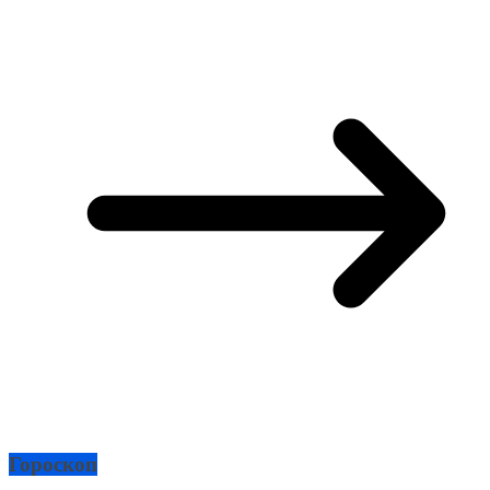
Гороскоп