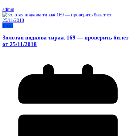
admin
Лото
Золотая подкова тираж 169 — проверить билет
от 25/11/2018