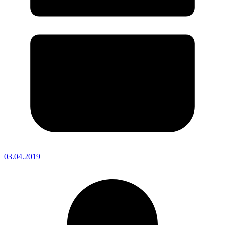
03.04.2019