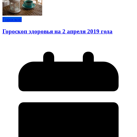
Гороскоп
Гороскоп здоровья на 2 апреля 2019 года