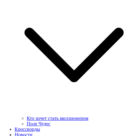
Кто хочет стать миллионером
Поле Чудес
Кроссворды
Новости