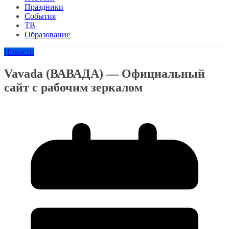
Праздники
События
ТВ
Образование
Новости
Vavada (ВАВАДА) — Официальный
сайт с рабочим зеркалом