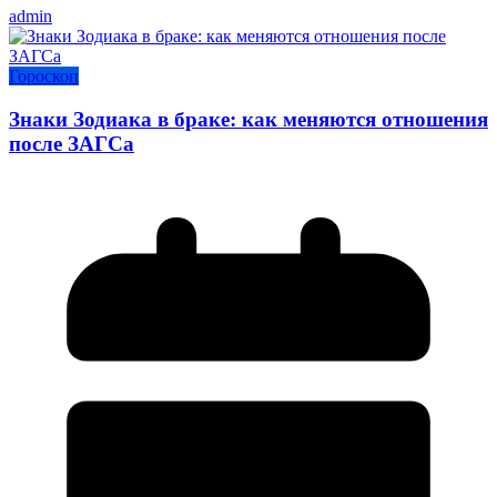
admin
Гороскоп
Знаки Зодиака в браке: как меняются отношения
после ЗАГСа