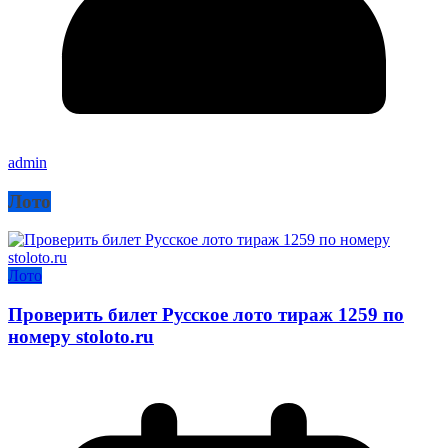
admin
Лото
Лото
Проверить билет Русское лото тираж 1259 по
номеру stoloto.ru