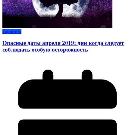
Гороскоп
Опасные даты апреля 2019: дни когда следует
соблюдать особую осторожность