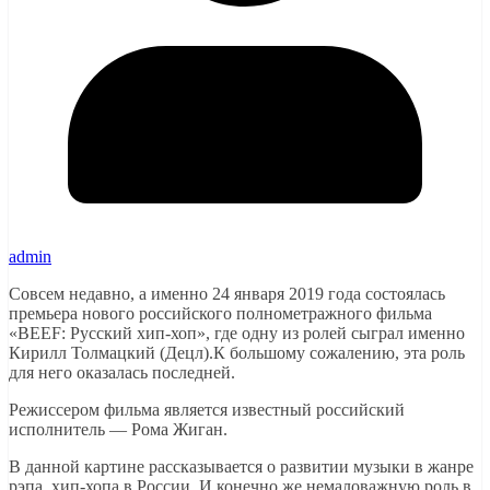
admin
Совсем недавно, а именно 24 января 2019 года состоялась
премьера нового российского полнометражного фильма
«BEEF: Русский хип-хоп», где одну из ролей сыграл именно
Кирилл Толмацкий (Децл).К большому сожалению, эта роль
для него оказалась последней.
Режиссером фильма является известный российский
исполнитель — Рома Жиган.
В данной картине рассказывается о развитии музыки в жанре
рэпа, хип-хопа в России. И конечно же немаловажную роль в