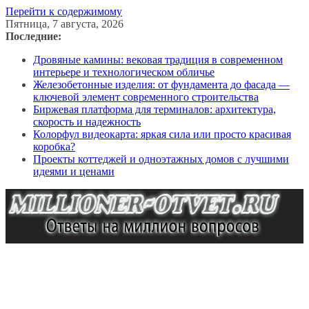
Перейти к содержимому
Пятница, 7 августа, 2026
Последние:
Дровяные камины: вековая традиция в современном
интерьере и технологическом обличье
Железобетонные изделия: от фундамента до фасада —
ключевой элемент современного строительства
Биржевая платформа для терминалов: архитектура,
скорость и надежность
Колорфул видеокарта: яркая сила или просто красивая
коробка?
Проекты коттеджей и одноэтажных домов с лучшими
идеями и ценами