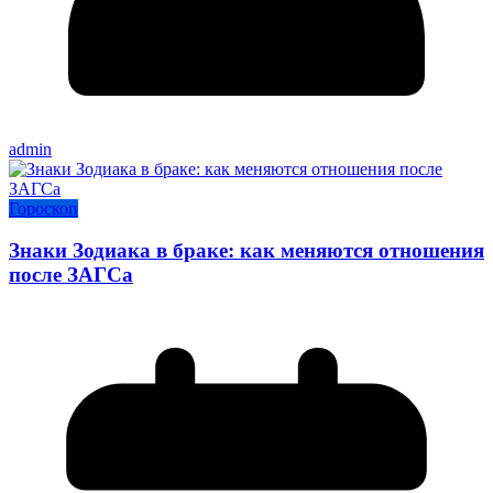
admin
Гороскоп
Знаки Зодиака в браке: как меняются отношения
после ЗАГСа