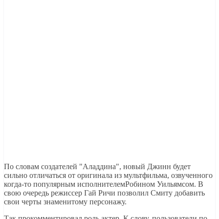
По словам создателей "Аладдина", новый Джинн будет
сильно отличаться от оригинала из мультфильма, озвученного
когда-то популярным исполнителемРобином Уильямсом. В
свою очередь режиссер Гай Ричи позволил Смиту добавить
свои черты знаменитому персонажу.
Так прокомментировал роль актер. К слову, пользователи по-