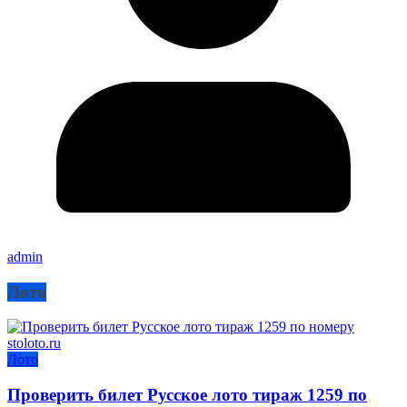
admin
Лото
Лото
Проверить билет Русское лото тираж 1259 по