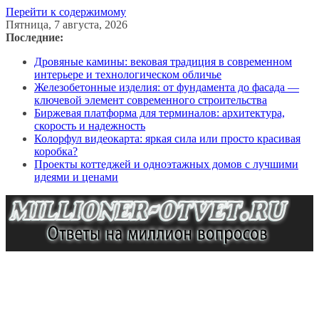
Перейти к содержимому
Пятница, 7 августа, 2026
Последние:
Дровяные камины: вековая традиция в современном
интерьере и технологическом обличье
Железобетонные изделия: от фундамента до фасада —
ключевой элемент современного строительства
Биржевая платформа для терминалов: архитектура,
скорость и надежность
Колорфул видеокарта: яркая сила или просто красивая
коробка?
Проекты коттеджей и одноэтажных домов с лучшими
идеями и ценами